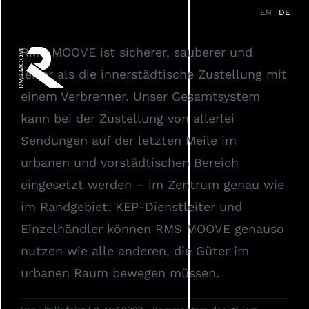
Zum
EN
DE
Vision
Konzept
Produkte
Inhalt
RMS MOOVE ist sicherer, sauberer und
springen
Referenzen
Services
leiser als die innerstädtische Zustellung mit
einem Verbrenner. Unser Gesamtsystem
Partner
News
FAQ
kann bei der Zustellung von allerlei
Sendungen auf der letzten Meile im
urbanen und vorstädtischen Bereich
eingesetzt werden – im Zentrum genau wie
im Randgebiet. KEP-Dienstleiter und
Einzelhändler können RMS MOOVE genauso
nutzen wie alle anderen, die Güter im
urbanen Raum bewegen müssen.