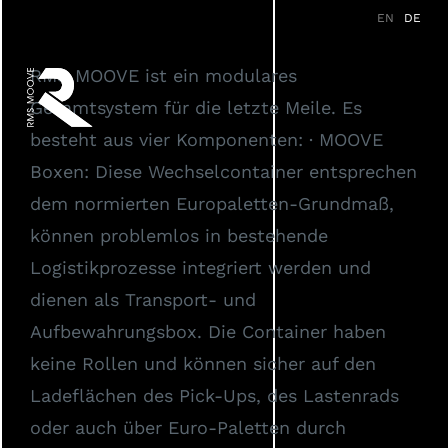
Zum
EN
DE
Vision
Konzept
Produkte
Inhalt
RMS MOOVE ist ein modulares
springen
Referenzen
Services
Gesamtsystem für die letzte Meile. Es
besteht aus vier Komponenten: · MOOVE
Partner
News
FAQ
Boxen: Diese Wechselcontainer entsprechen
dem normierten Europaletten-Grundmaß,
können problemlos in bestehende
Logistikprozesse integriert werden und
dienen als Transport- und
Aufbewahrungsbox. Die Container haben
keine Rollen und können sicher auf den
Ladeflächen des Pick-Ups, des Lastenrads
oder auch über Euro-Paletten durch