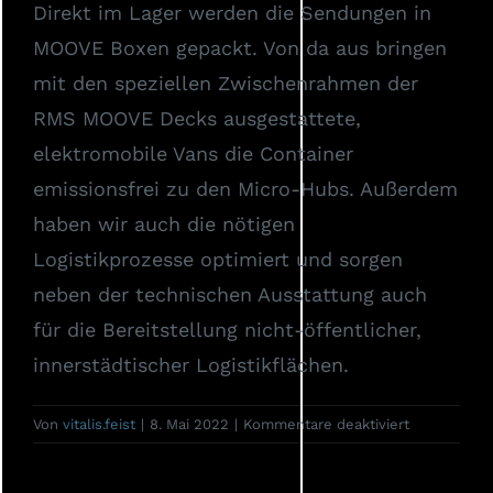
Direkt im Lager werden die Sendungen in
MOOVE Boxen gepackt. Von da aus bringen
mit den speziellen Zwischenrahmen der
RMS MOOVE Decks ausgestattete,
elektromobile Vans die Container
emissionsfrei zu den Micro-Hubs. Außerdem
haben wir auch die nötigen
Logistikprozesse optimiert und sorgen
neben der technischen Ausstattung auch
für die Bereitstellung nicht-öffentlicher,
innerstädtischer Logistikflächen.
für
Von
vitalis.feist
|
8. Mai 2022
|
Kommentare deaktiviert
Aus
welchen