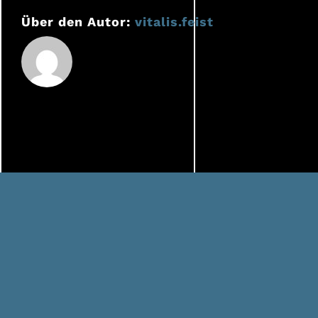
Komponent
Über den Autor:
vitalis.feist
besteht
RMS
MOOVE?
FAQ
Datenschutz
Impressum